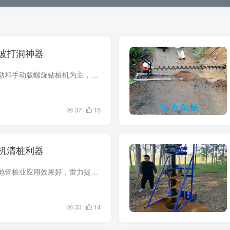
坡打洞神器
护坡打洞机主要由自动和手动版螺旋钻桩机为主，各种桩孔都能掏，方便又干净。管桩淤泥用桩芯掏孔机是现代应用非常广泛实用型超强的机型，不同规格机型和钻头适合不同土质和地型，配置合适的钻头...
37
15
机清桩利器
管桩掏土机在建筑工地管桩业应用效果好，雷力提供实地操作视频，详细参数雷力为您提供。硬土挖坑机用于种植打洞和工程栽杆钻孔，管桩孔内清泥土起到很好的工作效率。硬土挖坑机允许在螺旋钻头旋...
33
14