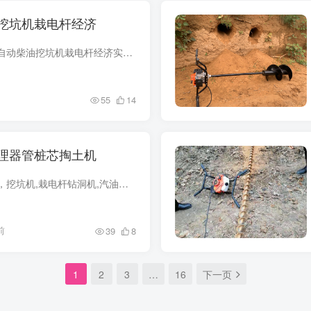
挖坑机栽电杆经济
大深度打洞用雷力全自动柴油挖坑机栽电杆经济实惠。无需人力，简单安全的完成各项不同的打孔作业。雷力生产的大深工挖坑机硬土栽杆更实用。大双轮移动，其特点是细巧灵敏，改变了原业杂乱钻机的...
55
14
理器管桩芯掏土机
便携式管桩芯掏土机，挖坑机,栽电杆钻洞机,汽油植树机,手提式挖树坑机，雷力机械各种挖坑机械特价热销。本机配置加长杆用于各种电力杆、木杆、水泥杆的栽植钻孔；配置植树机钻头用于种植各种苗...
前
39
8
1
2
3
…
16
下一页