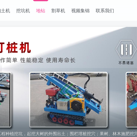
掏土机
挖坑机
地钻
割草机
视频集锦
联系我们
工程种植挖坑，起挖大树的外围出土；围栏埋桩挖穴；果树、林木施肥挖