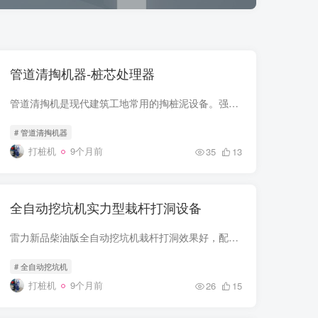
管道清掏机器-桩芯处理器
管道清掏机是现代建筑工地常用的掏桩泥设备。强度大扭矩变速箱体总成，合金螺旋钻，配置新款双油门开关设计，操作便捷而舒适，管桩掏泥机型根据不同工作配置有多种不同规格钻头，钻头均采用高强...
# 管道清掏机器
打桩机
9个月前
35
13
全自动挖坑机实力型栽杆打洞设备
雷力新品柴油版全自动挖坑机栽杆打洞效果好，配置不同规格的钻杆用于建筑业，种植业以及电力工程业的打洞掏土作业，一机多用，强劲完成，使用柴油版挖坑机在后期使用中更能节省成本， 全自动挖...
# 全自动挖坑机
打桩机
9个月前
26
15