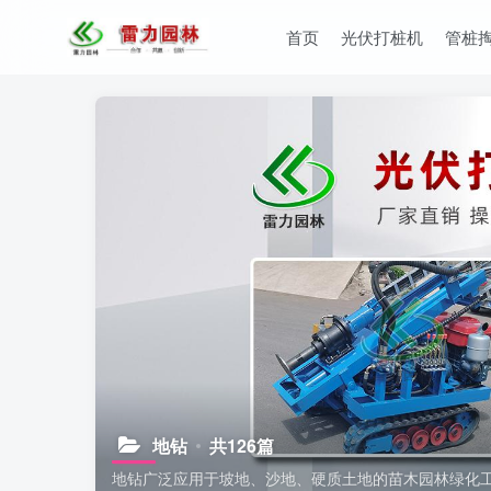
首页
光伏打桩机
管桩
地钻
共126篇
地钻广泛应用于坡地、沙地、硬质土地的苗木园林绿化