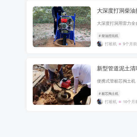
大深度打洞柴油
# 柴油挖坑机
打桩机
9个月前
新型管道泥土清
# 桩芯掏土机
打桩机
10个月