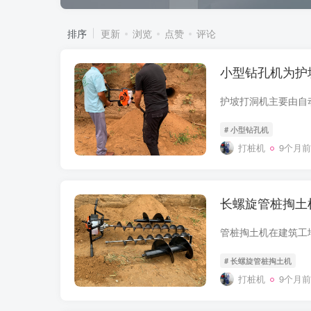
排序
更新
浏览
点赞
评论
小型钻孔机为护
# 小型钻孔机
打桩机
9个月前
长螺旋管桩掏土
# 长螺旋管桩掏土机
打桩机
9个月前