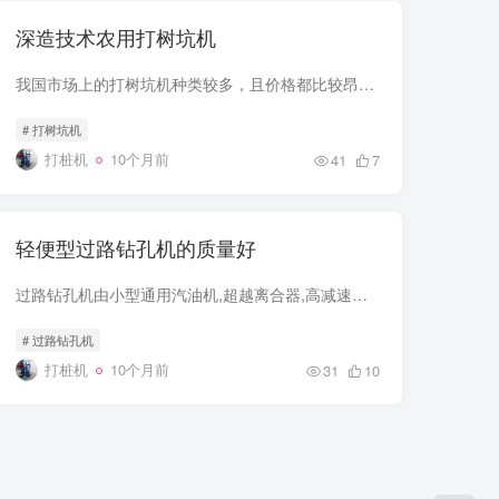
深造技术农用打树坑机
我国市场上的打树坑机种类较多，且价格都比较昂贵，若想买到性能、价格都比较理想、适合自己在选型时应重点考虑以下几个问题：打树坑机根据企业所施工的桩基领域，选择钻孔能力适宜的机型 ，②...
# 打树坑机
打桩机
10个月前
41
7
轻便型过路钻孔机的质量好
过路钻孔机由小型通用汽油机,超越离合器,高减速比传动箱及特殊设计的钻具组成，适合于<20度以下的坡地、沙地、硬质土地的植树造林或果树种植，道路两侧绿化植树等。苗木种植挖穴,畜牧围栏埋...
# 过路钻孔机
打桩机
10个月前
31
10