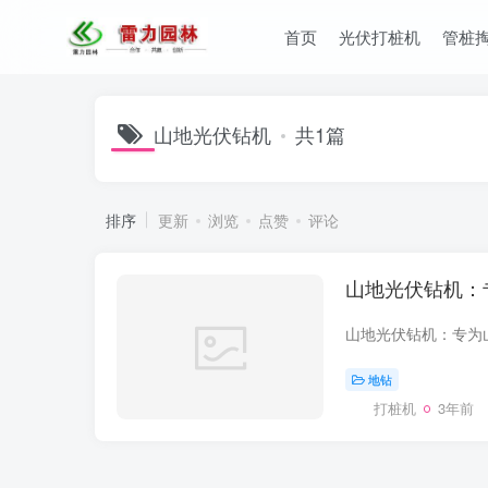
首页
光伏打桩机
管桩
山地光伏钻机
共1篇
排序
更新
浏览
点赞
评论
山地光伏钻机：
地钻
打桩机
3年前