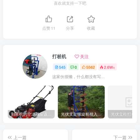
喜欢就支持一下吧
点赞
11
分享
收藏
打桩机
关注
545
0
5562
2.6W+
这家伙很懒，什么都没有写...
割草机的空滤器应该怎么清洁
光伏支架螺旋桩植入设备：高效光伏支架安装工具，螺旋桩植入快速稳固
上一篇
下一篇