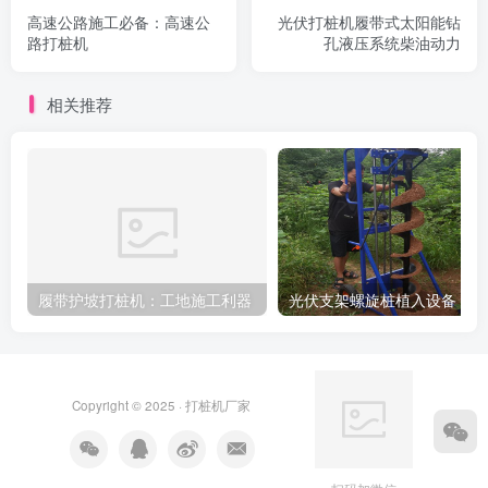
高速公路施工必备：高速公
光伏打桩机履带式太阳能钻
路打桩机
孔液压系统柴油动力
相关推荐
履带护坡打桩机：工地施工利器
光伏
Copyright © 2025 ·
打桩机厂家