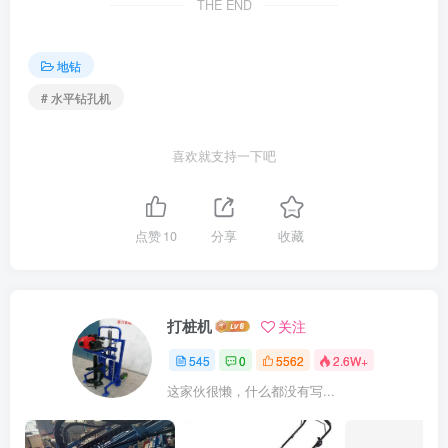
THE END
地钻
# 水平钻孔机
喜欢就支持一下吧
点赞
10
分享
收藏
打桩机
关注
545
0
5562
2.6W+
这家伙很懒，什么都没有写...