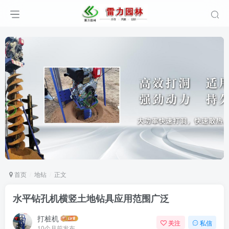
首页
地钻
正文
水平钻孔机横竖土地钻具应用范围广泛
打桩机
关注
私信
10个月前发布