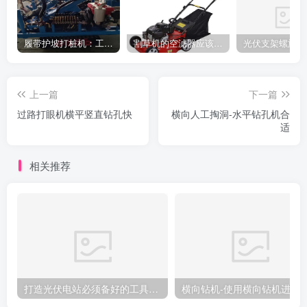
履带护坡打桩机：工地施工利器
割草机的空滤器应该怎么清洁
上一篇
下一篇
过路打眼机横平竖直钻孔快
横向人工掏洞-水平钻孔机合
适
相关推荐
打造光伏电站必须备好的工具：光伏压桩机
横向钻机-使用横向钻机进行隧道