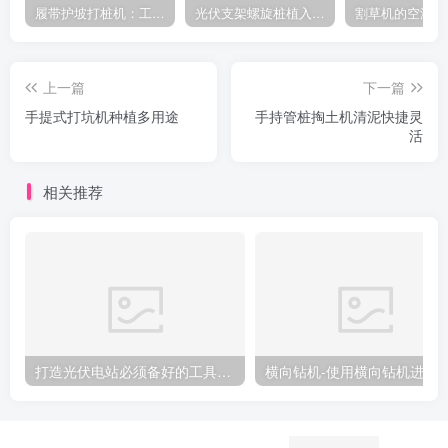
履带护坡打桩机：工地施工利器
光伏支架螺旋桩植入设备：高效光伏支架安装工具，螺旋桩植入快速稳固
上一篇
下一篇
手提式打坑机种植多用途
手持管桩掏土机清泥快捷灵
活
相关推荐
打造光伏电站必须备好的工具：光伏压桩机
横向钻机-使用横向钻机进行隧道