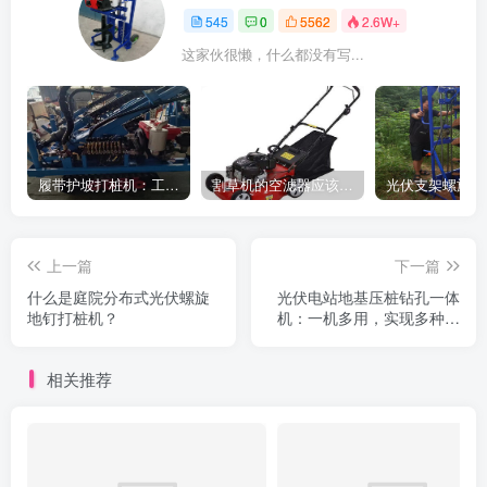
545
0
5562
2.6W+
这家伙很懒，什么都没有写...
履带护坡打桩机：工地施工利器
割草机的空滤器应该怎么清洁
上一篇
下一篇
什么是庭院分布式光伏螺旋
光伏电站地基压桩钻孔一体
地钉打桩机？
机：一机多用，实现多种施
工需要，提高效率！
相关推荐