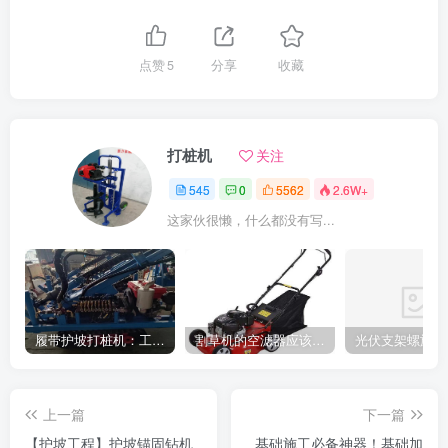
点赞
5
分享
收藏
打桩机
关注
545
0
5562
2.6W+
这家伙很懒，什么都没有写...
履带护坡打桩机：工地施工利器
割草机的空滤器应该怎么清洁
上一篇
下一篇
【护坡工程】护坡锚固钻机
基础施工必备神器！基础加