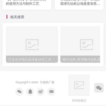
的使用方法与制作工艺
固潜孔钻机让地基更加坚固
稳定！
相关推荐
打造光伏电站必须备好的工具：光伏压桩机
横向钻机-使用横向钻机进行隧道
Copyright © 2025 ·
打桩机厂家
扫码加微信