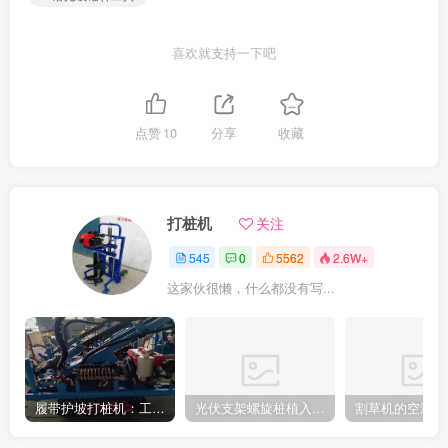
喜欢就支持一下吧
点赞
10
分享
收藏
打桩机
关注
545
0
5562
2.6W+
这家伙很懒，什么都没有写...
履带护坡打桩机：工地施工利器
光伏支架螺旋桩植入设备：高效光伏支架安装工具，螺旋桩植入快速稳固