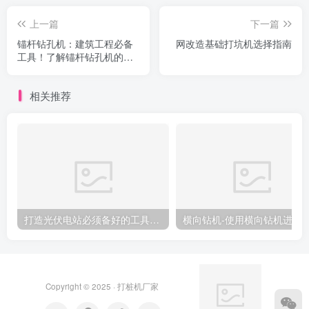
上一篇
下一篇
锚杆钻孔机：建筑工程必备
网改造基础打坑机选择指南
工具！了解锚杆钻孔机的功
能和施工效果。
相关推荐
打造光伏电站必须备好的工具：光伏压桩机
横向钻机-使用横向钻机进行隧道
Copyright © 2025 ·
打桩机厂家