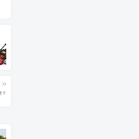
割草机的空滤器应该怎么清洁
光伏立柱打桩机的选择与施工流程介绍
打造光伏电站必须备好的工具：光伏压桩机
篇
些？