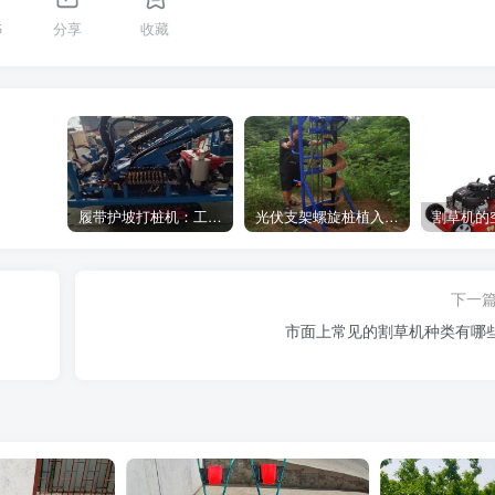
5
分享
收藏
履带护坡打桩机：工地施工利器
光伏支架螺旋桩植入设备：高效光伏支架安装工具，螺旋桩植入快速稳固
下一
市面上常见的割草机种类有哪