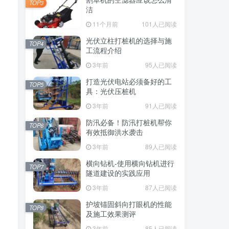
TOP3
洁
11个月前
101人已阅读
光伏立柱打桩机的选择与施
TOP4
工流程介绍
3年前
95人已阅读
打造光伏电站必须备好的工
TOP5
具：光伏压桩机
3年前
91人已阅读
防汛必备！防汛打桩机帮你
TOP6
有效抵御洪水袭击
3年前
89人已阅读
横向钻机-使用横向钻机进行
TOP7
隧道建设的实践应用
3年前
87人已阅读
护坡锚固斜向打眼机的性能
TOP8
及施工效果测评
3年前
85人已阅读