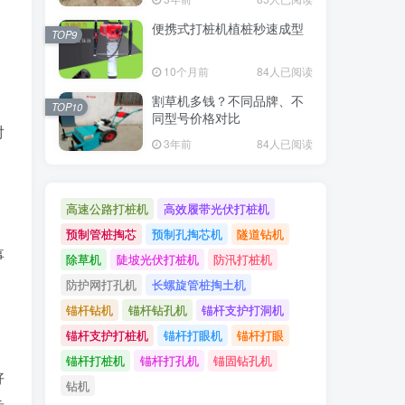
便携式打桩机植桩秒速成型
TOP9
10个月前
84人已阅读
割草机多钱？不同品牌、不
TOP10
同型号价格对比
对
3年前
84人已阅读
高速公路打桩机
高效履带光伏打桩机
预制管桩掏芯
预制孔掏芯机
隧道钻机
事
除草机
陡坡光伏打桩机
防汛打桩机
防护网打孔机
长螺旋管桩掏土机
锚杆钻机
锚杆钻孔机
锚杆支护打洞机
锚杆支护打桩机
锚杆打眼机
锚杆打眼
锚杆打桩机
锚杆打孔机
锚固钻孔机
好
钻机