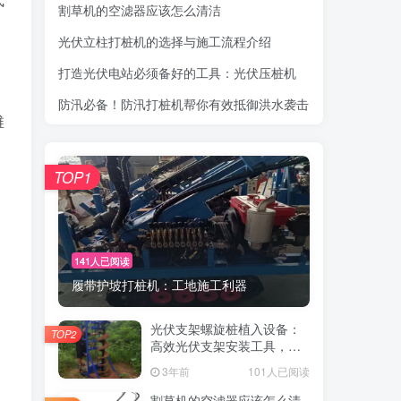
割草机的空滤器应该怎么清洁
光伏立柱打桩机的选择与施工流程介绍
打造光伏电站必须备好的工具：光伏压桩机
防汛必备！防汛打桩机帮你有效抵御洪水袭击
维
TOP1
141人已阅读
履带护坡打桩机：工地施工利器
光伏支架螺旋桩植入设备：
TOP2
高效光伏支架安装工具，螺
旋桩植入快速稳固
3年前
101人已阅读
割草机的空滤器应该怎么清