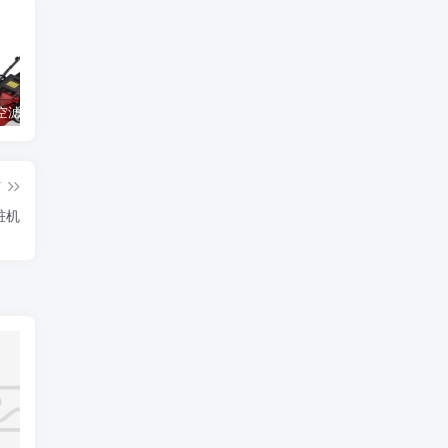
割草机的空滤器应该怎么清洁
光伏立柱打桩机的选择与施工流程介绍
打造光伏电站必须备好的工具：光伏压桩机
篇
桩机