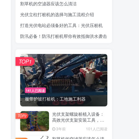
割草机的空滤器应该怎么清洁
光伏立柱打桩机的选择与施工流程介绍
打造光伏电站必须备好的工具：光伏压桩机
防汛必备！防汛打桩机帮你有效抵御洪水袭击
TOP1
141人已阅读
履带护坡打桩机：工地施工利器
光伏支架螺旋桩植入设备：
TOP2
高效光伏支架安装工具，螺
旋桩植入快速稳固
3年前
101人已阅读
割草机的空滤器应该怎么清