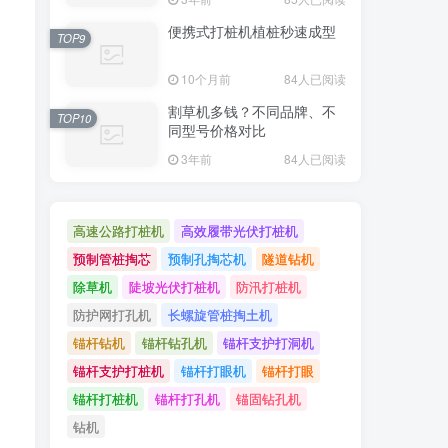
便携式打桩机植桩秒速成型
TOP9
10个月前
84人已阅读
割草机多钱？不同品牌、不
TOP10
同型号价格对比
3年前
84人已阅读
高速公路打桩机
高效履带光伏打桩机
预制管桩掏芯
预制孔掏芯机
隧道钻机
除草机
陡坡光伏打桩机
防汛打桩机
防护网打孔机
长螺旋管桩掏土机
锚杆钻机
锚杆钻孔机
锚杆支护打洞机
锚杆支护打桩机
锚杆打眼机
锚杆打眼
锚杆打桩机
锚杆打孔机
锚固钻孔机
钻机