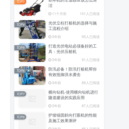
TOP3
洁
11个月前
101人已阅读
光伏立柱打桩机的选择与施
TOP4
工流程介绍
3年前
95人已阅读
打造光伏电站必须备好的工
TOP5
具：光伏压桩机
3年前
91人已阅读
防汛必备！防汛打桩机帮你
TOP6
有效抵御洪水袭击
3年前
89人已阅读
横向钻机-使用横向钻机进行
TOP7
隧道建设的实践应用
3年前
87人已阅读
护坡锚固斜向打眼机的性能
TOP8
及施工效果测评
3年前
85人已阅读