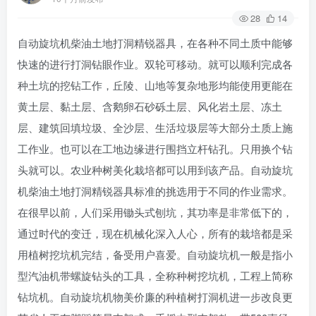
28
14
自动旋坑机柴油土地打洞精锐器具，在各种不同土质中能够
快速的进行打洞钻眼作业。双轮可移动。就可以顺利完成各
种土坑的挖钻工作，丘陵、山地等复杂地形均能使用更能在
黄土层、黏土层、含鹅卵石砂砾土层、风化岩土层、冻土
层、建筑回填垃圾、全沙层、生活垃圾层等大部分土质上施
工作业。也可以在工地边缘进行围挡立杆钻孔。只用换个钻
头就可以。农业种树美化栽培都可以用到该产品。自动旋坑
机柴油土地打洞精锐器具标准的挑选用于不同的作业需求。
在很早以前，人们采用锄头式刨坑，其功率是非常低下的，
通过时代的变迁，现在机械化深入人心，所有的栽培都是采
用植树挖坑机完结，备受用户喜爱。自动旋坑机一般是指小
型汽油机带螺旋钻头的工具，全称种树挖坑机，工程上简称
钻坑机。自动旋坑机物美价廉的种植树打洞机进一步改良更