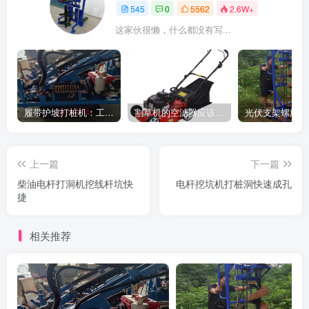
545
0
5562
2.6W+
这家伙很懒，什么都没有写...
履带护坡打桩机：工地施工利器
割草机的空滤器应该怎么清洁
上一篇
下一篇
柴油电杆打洞机挖线杆坑快
电杆挖坑机打桩洞快速成孔
捷
相关推荐