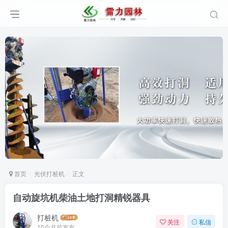
首页
光伏打桩机
正文
自动旋坑机柴油土地打洞精锐器具
打桩机
关注
私信
10个月前发布