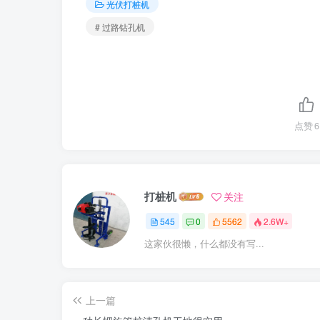
光伏打桩机
# 过路钻孔机
点赞
6
打桩机
关注
545
0
5562
2.6W+
这家伙很懒，什么都没有写...
上一篇