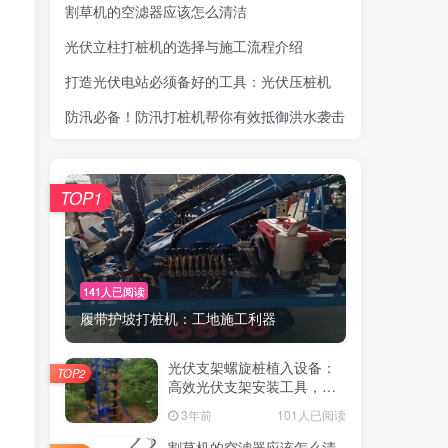
割草机的空滤器应该怎么清洁
光伏立柱打桩机的选择与施工流程介绍
打造光伏电站必须备好的工具：光伏压桩机
防汛必备！防汛打桩机帮你有效抵御洪水袭击
TOP1
141人已阅读
履带护坡打桩机：工地施工利器
光伏支架螺旋桩植入设备：
TOP2
高效光伏支架安装工具，螺
旋桩植入快速稳固
3年前
101人已阅读
割草机的空滤器应该怎么清