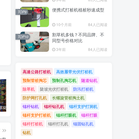
便携式打桩机植桩秒速成型
TOP9
10个月前
84人已阅读
割草机多钱？不同品牌、不
TOP10
同型号价格对比
3年前
84人已阅读
高速公路打桩机
高效履带光伏打桩机
预制管桩掏芯
预制孔掏芯机
隧道钻机
除草机
陡坡光伏打桩机
防汛打桩机
防护网打孔机
长螺旋管桩掏土机
锚杆钻机
锚杆钻孔机
锚杆支护打洞机
光伏支架螺旋桩植入设备：高效光伏支架安装工具，螺旋桩植入快速稳固
光伏立柱打桩机的选择与施工流程介绍
打造光伏电站必须备好的工具：光伏压桩机
锚杆支护打桩机
锚杆打眼机
锚杆打眼
锚杆打桩机
锚杆打孔机
锚固钻孔机
篇
钻机