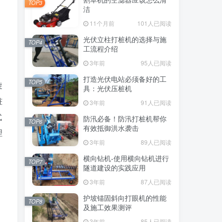
TOP3
洁
11个月前
101人已阅读
光伏立柱打桩机的选择与施
TOP4
工流程介绍
3年前
95人已阅读
打造光伏电站必须备好的工
TOP5
旋
具：光伏压桩机
桩
3年前
91人已阅读
式
防汛必备！防汛打桩机帮你
TOP6
有效抵御洪水袭击
理
3年前
89人已阅读
横向钻机-使用横向钻机进行
TOP7
隧道建设的实践应用
3年前
87人已阅读
护坡锚固斜向打眼机的性能
TOP8
及施工效果测评
3年前
85人已阅读