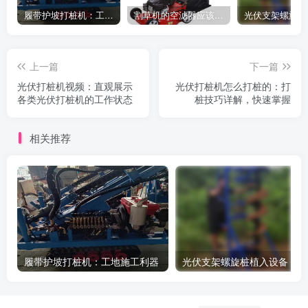
履带护坡打桩机：工地施工利器
割草机的空滤器应该怎么清洁
上一篇
下一篇
光伏打桩机视频：直观展示
光伏打桩机怎么打桩的：打
各类光伏打桩机的工作状态
桩技巧详解，快速掌握
相关推荐
履带护坡打桩机：工地施工利器
光伏