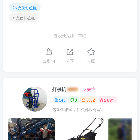
光伏打桩机
# 光伏打桩机
喜欢就支持一下吧
点赞
14
分享
收藏
打桩机
关注
545
0
5562
2.6W+
这家伙很懒，什么都没有写...