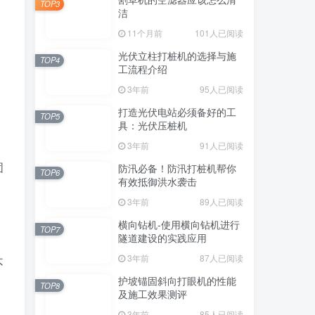
TOP3
洁
11个月前
101人已阅读
光伏立柱打桩机的选择与施
TOP4
工流程介绍
3年前
95人已阅读
打造光伏电站必须备好的工
TOP5
具：光伏压桩机
3年前
91人已阅读
固
防汛必备！防汛打桩机帮你
TOP6
有效抵御洪水袭击
3年前
89人已阅读
横向钻机-使用横向钻机进行
TOP7
隧道建设的实践应用
3年前
87人已阅读
不
护坡锚固斜向打眼机的性能
TOP8
及施工效果测评
3年前
85人已阅读