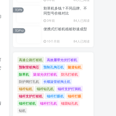
割草机多钱？不同品牌、不
TOP9
同型号价格对比
的
3年前
84人已阅读
便携式打桩机植桩秒速成型
TOP10
10个月前
84人已阅读
打
高速公路打桩机
高效履带光伏打桩机
预制管桩掏芯
预制孔掏芯机
隧道钻机
安
除草机
陡坡光伏打桩机
防汛打桩机
防护网打孔机
长螺旋管桩掏土机
锚杆钻机
锚杆钻孔机
锚杆支护打洞机
锚杆支护打桩机
锚杆打眼机
锚杆打眼
情
锚杆打桩机
锚杆打孔机
锚固钻孔机
钻机