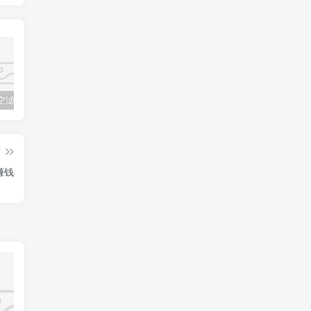
割草机的空滤器应该怎么清洁
光伏立柱打桩机的选择与施工流程介绍
打造光伏电站必须备好的工具：光伏压桩机
篇
赚钱