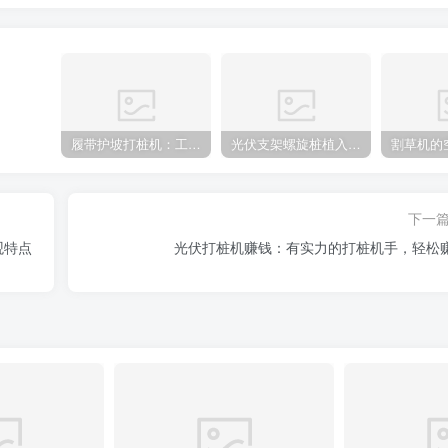
履带护坡打桩机：工地施工利器
光伏支架螺旋桩植入设备：高效光伏支架安装工具，螺旋桩植入快速稳固
下一
观特点
光伏打桩机赚钱：有实力的打桩机手，轻松