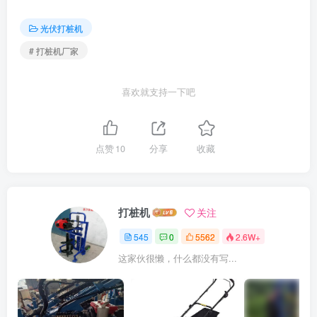
光伏打桩机
# 打桩机厂家
喜欢就支持一下吧
点赞
10
分享
收藏
打桩机
关注
545
0
5562
2.6W+
这家伙很懒，什么都没有写...