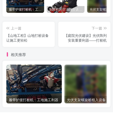
履带护坡打桩机：工地施工利器
割草机的空滤器应该怎么清洁
上一篇
下一篇
【山地工程】山地打桩设备
【庭院光伏建设】光伏阵列
让施工更轻松
安装重要利器——打桩机
相关推荐
履带护坡打桩机：工地施工利器
光伏