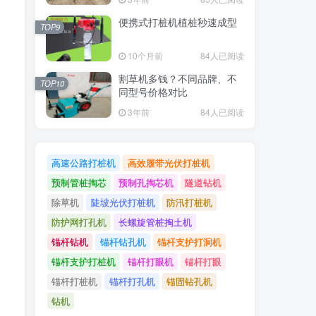
便携式打桩机植桩秒速成型
TOP9
10个月前
84人已阅读
割草机多钱？不同品牌、不
TOP10
同型号价格对比
3年前
84人已阅读
高速公路打桩机
高效履带光伏打桩机
预制管桩掏芯
预制孔掏芯机
隧道钻机
除草机
陡坡光伏打桩机
防汛打桩机
防护网打孔机
长螺旋管桩掏土机
锚杆钻机
锚杆钻孔机
锚杆支护打洞机
锚杆支护打桩机
锚杆打眼机
锚杆打眼
锚杆打桩机
锚杆打孔机
锚固钻孔机
钻机