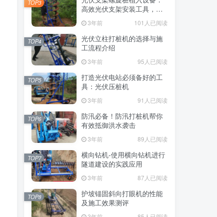
TOP3
高效光伏支架安装工具，螺
旋桩植入快速稳固
3年前
101人已阅读
光伏立柱打桩机的选择与施
TOP4
工流程介绍
3年前
95人已阅读
打造光伏电站必须备好的工
TOP5
具：光伏压桩机
3年前
91人已阅读
防汛必备！防汛打桩机帮你
TOP6
有效抵御洪水袭击
3年前
89人已阅读
横向钻机-使用横向钻机进行
TOP7
隧道建设的实践应用
3年前
87人已阅读
护坡锚固斜向打眼机的性能
TOP8
及施工效果测评
3年前
85人已阅读