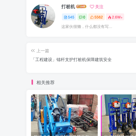
打桩机
关注
545
0
5562
2.6W+
这家伙很懒，什么都没有写...
上一篇
「工程建设」锚杆支护打桩机保障建筑安全
相关推荐