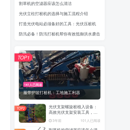
割草机的空滤器应该怎么清洁
光伏立柱打桩机的选择与施工流程介绍
打造光伏电站必须备好的工具：光伏压桩机
防汛必备！防汛打桩机帮你有效抵御洪水袭击
TOP1
141人已阅读
履带护坡打桩机：工地施工利器
光伏支架螺旋桩植入设备：
TOP2
高效光伏支架安装工具，螺
旋桩植入快速稳固
3年前
101人已阅读
割草机的空滤器应该怎么清