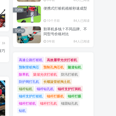
便携式打桩机植桩秒速成型
TOP9
10个月前
84人已阅读
割草机的空滤器应该怎么清洁
光伏立柱打桩机的选择与施工流程介绍
打造光伏电站必须备好的工具：光伏压桩机
割草机多钱？不同品牌、不
TOP10
同型号价格对比
3年前
84人已阅读
篇
技巧
高速公路打桩机
高效履带光伏打桩机
预制管桩掏芯
预制孔掏芯机
隧道钻机
除草机
陡坡光伏打桩机
防汛打桩机
防护网打孔机
长螺旋管桩掏土机
锚杆钻机
锚杆钻孔机
锚杆支护打洞机
锚杆支护打桩机
锚杆打眼机
锚杆打眼
锚杆打桩机
锚杆打孔机
锚固钻孔机
钻机