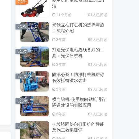
TOP3
洁
11个月前
101人已阅读
光伏立柱打桩机的选择与施
TOP4
工流程介绍
3年前
95人已阅读
打造光伏电站必须备好的工
TOP5
具：光伏压桩机
3年前
91人已阅读
防汛必备！防汛打桩机帮你
TOP6
有效抵御洪水袭击
3年前
89人已阅读
横向钻机-使用横向钻机进行
TOP7
隧道建设的实践应用
3年前
87人已阅读
护坡锚固斜向打眼机的性能
TOP8
及施工效果测评
3年前
85人已阅读