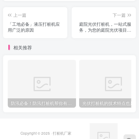
上一篇
下一篇
「工地必备」液压打桩机应
庭院光伏打桩机，一站式服
用广泛的原因
务，为您的庭院光伏项目插
上稳固的一笔
相关推荐
防汛必备！防汛打桩机帮你有效抵御洪水袭击
光
Copyright © 2025 ·
打桩机厂家