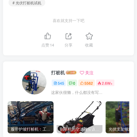
# 光伏打桩机试机
喜欢就支持一下吧
点赞
14
分享
收藏
打桩机
关注
545
0
5562
2.6W+
这家伙很懒，什么都没有写...
履带护坡打桩机：工地施工利器
割草机的空滤器应该怎么清洁