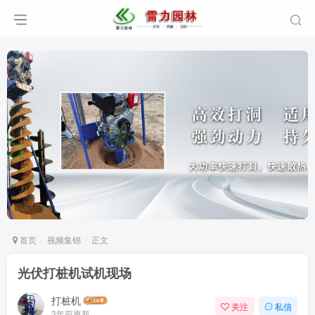
首页
视频集锦
正文
光伏打桩机试机现场
打桩机
关注
私信
3年前更新