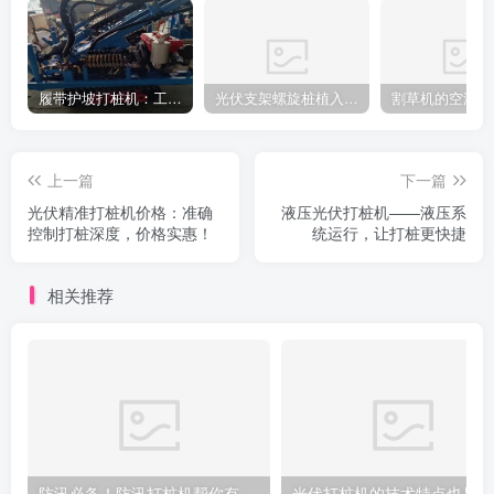
履带护坡打桩机：工地施工利器
光伏支架螺旋桩植入设备：高效光伏支架安装工具，螺旋桩植入快速稳固
上一篇
下一篇
光伏精准打桩机价格：准确
液压光伏打桩机——液压系
控制打桩深度，价格实惠！
统运行，让打桩更快捷
相关推荐
防汛必备！防汛打桩机帮你有效抵御洪水袭击
光