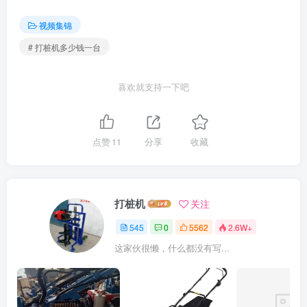
视频集锦
# 打桩机多少钱一台
喜欢就支持一下吧
点赞
11
分享
收藏
打桩机
关注
545
0
5562
2.6W+
这家伙很懒，什么都没有写...