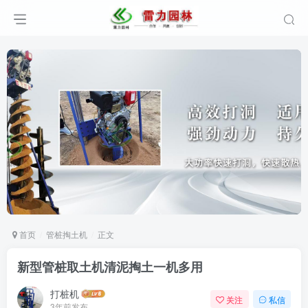
首页
管桩掏土机
正文
新型管桩取土机清泥掏土一机多用
打桩机
关注
私信
3年前发布