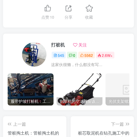
点赞
10
分享
收藏
打桩机
关注
545
0
5562
2.6W+
这家伙很懒，什么都没有写...
履带护坡打桩机：工地施工利器
割草机的空滤器应该怎么清洁
上一篇
下一篇
管桩掏土机：管桩掏土机的
桩芯取泥机在钻孔施工中的