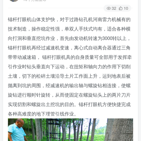
32
10
锚杆打眼机山体支护快，对于过路钻孔机河南雷力机械有的
技术制造，操作稳定性强，单双人手扶式均有，适合各种横
向打洞和垂直挖坑作业，首先由发动机转速为3000转以上，
锚杆打眼机再经过减速机变速，离心式自动离合器通过三角
带带动减速箱， 锚杆打眼机具的自身质量可全部用于发挥牵
引作业时钻头垂直向下运动，在扭矩和轴向力的作用下切削
土壤，切下的松碎土壤沿导土片工作面上升，运到地表后被
抛离到坑的周围，经减速机的输出轴与螺旋钻相连接，使螺
旋钻进行顺时针旋转，从而使固定在螺旋钻头上的两片刀片
实现切割和螺旋出土挖坑的目的。锚杆打眼机方便快捷完成
各种高难度的地下埋管引线作业。