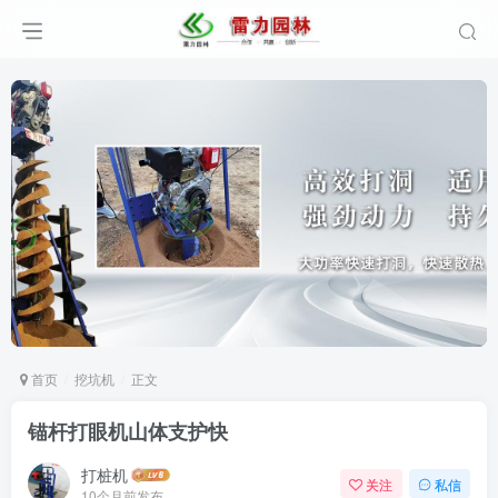
首页
挖坑机
正文
锚杆打眼机山体支护快
打桩机
关注
私信
10个月前发布