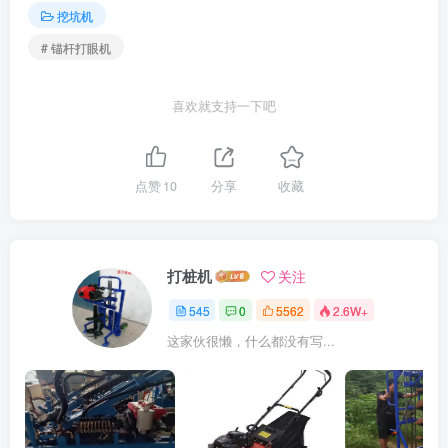
挖坑机
# 锚杆打眼机
喜欢就支持一下吧
点赞
10
分享
收藏
打桩机
关注
545
0
5562
2.6W+
这家伙很懒，什么都没有写...