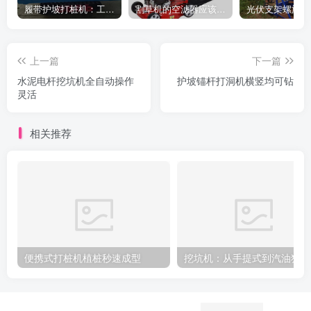
履带护坡打桩机：工地施工利器
割草机的空滤器应该怎么清洁
上一篇
下一篇
水泥电杆挖坑机全自动操作
护坡锚杆打洞机横竖均可钻
灵活
相关推荐
便携式打桩机植桩秒速成型
挖