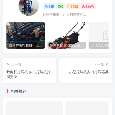
545
0
5562
2.6W+
这家伙很懒，什么都没有写...
履带护坡打桩机：工地施工利器
割草机的空滤器应该怎么清洁
上一篇
下一篇
栽电杆打洞机 柴油挖坑机打
小型挖坑机实力打洞器具
洞更快
相关推荐