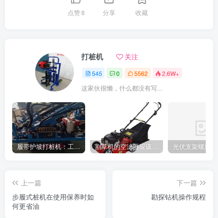
点赞
8
分享
收藏
打桩机
关注
545
0
5562
2.6W+
这家伙很懒，什么都没有写...
履带护坡打桩机：工地施工利器
割草机的空滤器应该怎么清洁
上一篇
下一篇
步履式桩机在使用保养时如
勘探钻机操作规程
何更省油