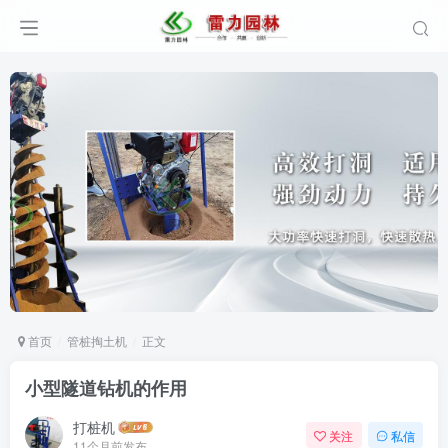
首页
管桩掏土机
正文
小型隧道钻机的作用
打桩机
关注
私信
11个月前发布