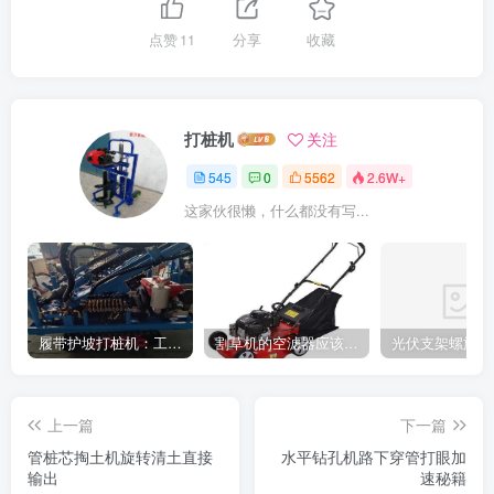
点赞
11
分享
收藏
打桩机
关注
545
0
5562
2.6W+
这家伙很懒，什么都没有写...
履带护坡打桩机：工地施工利器
割草机的空滤器应该怎么清洁
上一篇
下一篇
管桩芯掏土机旋转清土直接
水平钻孔机路下穿管打眼加
输出
速秘籍