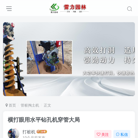
首页
管桩掏土机
正文
横打眼用水平钻孔机穿管大局
打桩机
关注
私信
10个月前发布