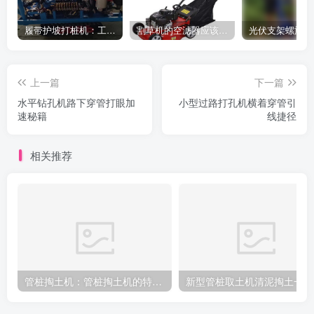
履带护坡打桩机：工地施工利器
割草机的空滤器应该怎么清洁
上一篇
下一篇
水平钻孔机路下穿管打眼加
小型过路打孔机横着穿管引
速秘籍
线捷径
相关推荐
管桩掏土机：管桩掏土机的特点及使用技巧
新