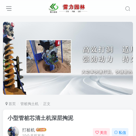
首页
管桩掏土机
正文
小型管桩芯清土机深层掏泥
打桩机
关注
私信
10个月前发布