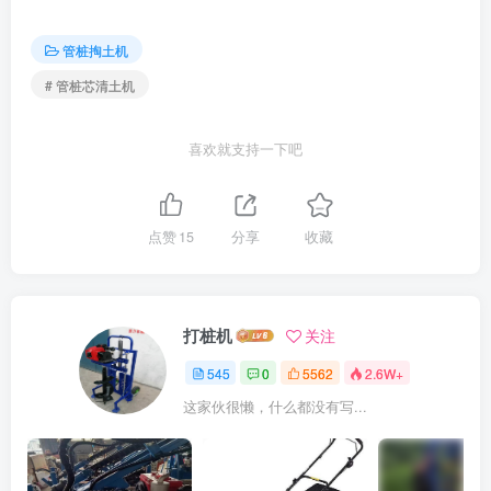
管桩掏土机
# 管桩芯清土机
喜欢就支持一下吧
点赞
15
分享
收藏
打桩机
关注
545
0
5562
2.6W+
这家伙很懒，什么都没有写...