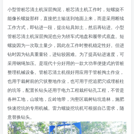
小型管桩芯清土机深层掏泥，桩芯清土机工作时，短螺旋不
能像长螺旋那样，直接把土输送到地面上来，而是采用断续
工作方式，即钻进一段，提出钻具卸土，然后再钻进。小型
管桩芯清土机深层掏泥也分为轿车式地盘和履带式底盘。短
螺旋因为一次取土量少，因此在工作时整机稳定性好。但进
钻时因为钻具重量轻，进钻较困难。为了提高钻进速度，可
采用钢绳加压。是现代十分好用的一款大功率便捷式的管桩
整理机械设备。管桩芯清土机很好用应用于管桩掏土作业，
也用于栽树前的穴状整地作业，也可用于挖追肥穴或埋桩柱
的坑等，配置长钻头还用于电力工程栽杆钻孔工程，不管是
各种工地，山坡地，丘岭地带，沟壑区栽树钻坑造林，施肥
快速挖坑的专用机械。雷力螺旋挖坑机可根据自己需求，随
意替换钻头。