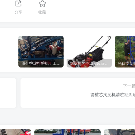
分享
收藏
履带护坡打桩机：工地施工利器
割草机的空滤器应该怎么清洁
下一
管桩芯掏泥机清桩经久