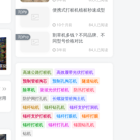
便携式打桩机植桩秒速成型
TOP9
10个月前
84人已阅读
割草机多钱？不同品牌、不
TOP10
同型号价格对比
3年前
84人已阅读
光伏支架螺旋桩植入设备：高效光伏支架安装工具，螺旋桩植入快速稳固
光伏立柱打桩机的选择与施工流程介绍
打造光伏电站必须备好的工具：光伏压桩机
高速公路打桩机
高效履带光伏打桩机
预制管桩掏芯
预制孔掏芯机
隧道钻机
篇
除草机
陡坡光伏打桩机
防汛打桩机
耐用
防护网打孔机
长螺旋管桩掏土机
锚杆钻机
锚杆钻孔机
锚杆支护打洞机
锚杆支护打桩机
锚杆打眼机
锚杆打眼
锚杆打桩机
锚杆打孔机
锚固钻孔机
钻机