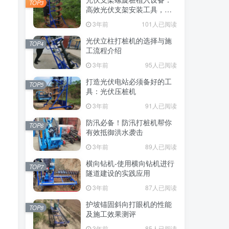
TOP3
高效光伏支架安装工具，螺
旋桩植入快速稳固
3年前
101人已阅读
光伏立柱打桩机的选择与施
TOP4
工流程介绍
，
3年前
95人已阅读
，
打造光伏电站必须备好的工
TOP5
具：光伏压桩机
3年前
91人已阅读
防汛必备！防汛打桩机帮你
TOP6
有效抵御洪水袭击
3年前
89人已阅读
横向钻机-使用横向钻机进行
TOP7
隧道建设的实践应用
3年前
87人已阅读
护坡锚固斜向打眼机的性能
TOP8
及施工效果测评
3年前
85人已阅读