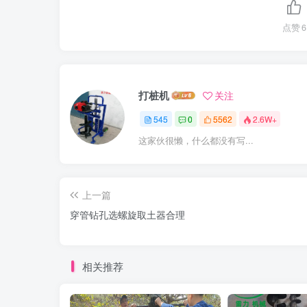
点赞
6
打桩机
关注
545
0
5562
2.6W+
这家伙很懒，什么都没有写...
上一篇
穿管钻孔选螺旋取土器合理
相关推荐