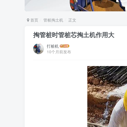
首页
管桩掏土机
正文
掏管桩时管桩芯掏土机作用大
打桩机
10个月前发布