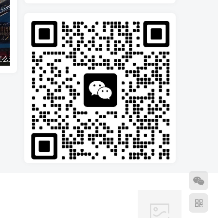
履带式潜孔钻怎么选？这些技巧帮你轻松选购！
手提式挖坑机的保养方法
雷力螺旋式