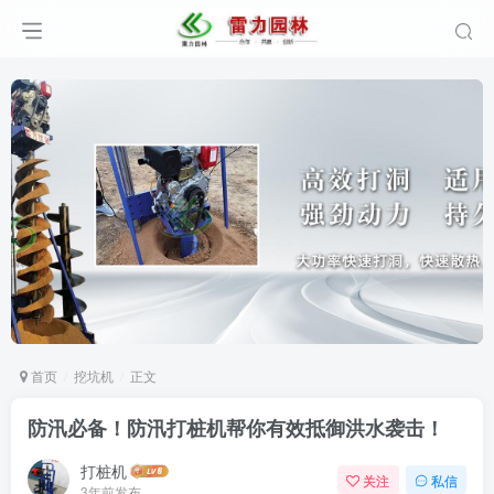
首页
挖坑机
正文
防汛必备！防汛打桩机帮你有效抵御洪水袭击！
打桩机
关注
私信
3年前发布