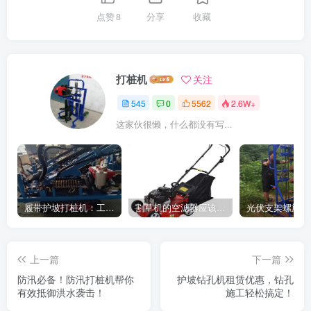
点赞
8
分享
收藏
打桩机
关注
545
0
5562
2.6W+
这家伙很懒，什么都没有写...
履带护坡打桩机：工地施工利器
割草机的空滤器应该怎么清洁
上一篇
下一篇
防汛必备！防汛打桩机帮你
护坡钻孔机租赁优惠，钻孔
有效抵御洪水袭击！
施工轻松搞定！