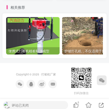
相关推荐
便携式打桩机植桩秒速成型
护
Copyright © 2025 ·
打桩机厂家
扫码加微信
8
评论已关闭